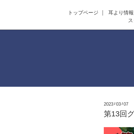
トップページ
耳より情報
ス
2023
03
07
/
/
第13回