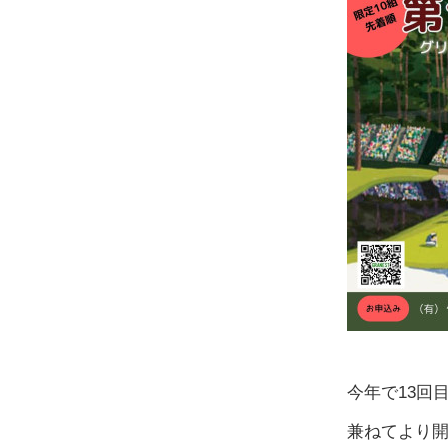
今年で13回
兼ねてより