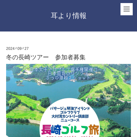
耳より情報
2024
/
09
/
27
冬の長崎ツアー 参加者募集